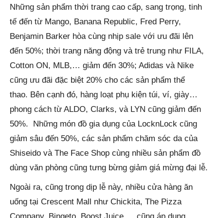
Những sản phẩm thời trang cao cấp, sang trọng, tinh
tế đến từ Mango, Banana Republic, Fred Perry,
Benjamin Barker hòa cùng nhịp sale với ưu đãi lên
đến 50%; thời trang năng động và trẻ trung như FILA,
Cotton ON, MLB,… giảm đến 30%; Adidas và Nike
cũng ưu đãi đặc biệt 20% cho các sản phẩm thể
thao. Bên cạnh đó, hàng loạt phụ kiện túi, ví, giày…
phong cách từ ALDO, Clarks, và LYN cũng giảm đến
50%. Những món đồ gia dụng của LocknLock cũng
giảm sâu đến 50%, các sản phẩm chăm sóc da của
Shiseido và The Face Shop cùng nhiều sản phẩm đồ
dùng văn phòng cũng tưng bừng giảm giá mừng đại lễ.
Ngoài ra, cũng trong dịp lễ này, nhiều cửa hàng ăn
uống tại Crescent Mall như Chickita, The Pizza
Company, Bingeto, Boost Juice,… cũng áp dụng